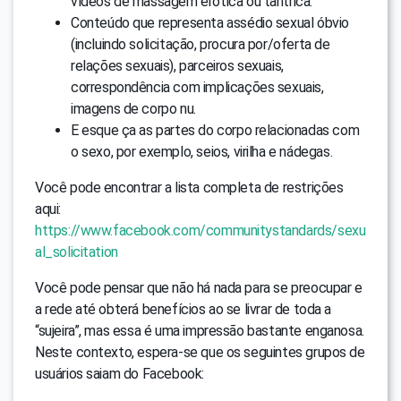
vídeos de massagem erótica ou tântrica.
Conteúdo que representa assédio sexual óbvio
(incluindo solicitação, procura por/oferta de
relações sexuais), parceiros sexuais,
correspondência com implicações sexuais,
imagens de corpo nu.
E esque ça as partes do corpo relacionadas com
o sexo, por exemplo, seios, virilha e nádegas.
Você pode encontrar a lista completa de restrições
aqui:
https://www.facebook.com/communitystandards/sexu
al_solicitation
Você pode pensar que não há nada para se preocupar e
a rede até obterá benefícios ao se livrar de toda a
“sujeira”, mas essa é uma impressão bastante enganosa.
Neste contexto, espera-se que os seguintes grupos de
usuários saiam do Facebook: