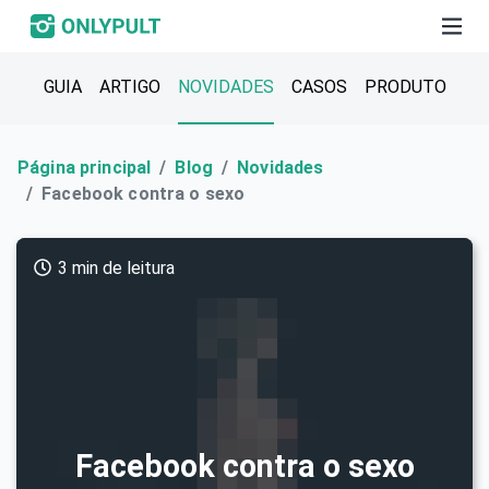
GUIA
ARTIGO
NOVIDADES
CASOS
PRODUTO
Página principal
Blog
Novidades
Facebook contra o sexo
3 min de leitura
Facebook contra o sexo