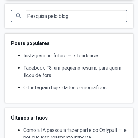
Posts populares
Instagram no futuro — 7 tendência
Facebook F8: um pequeno resumo para quem
ficou de fora
O Instagram hoje: dados demográficos
Últimos artigos
Como a IA passou a fazer parte do Onlypult — e
por que isso realmente importa