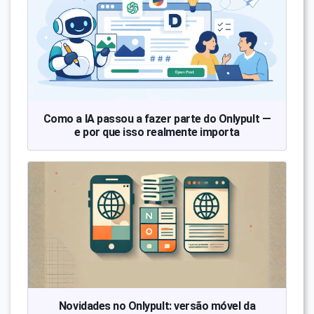
Como a IA passou a fazer parte do Onlypult —
e por que isso realmente importa
Novidades no Onlypult: versão móvel da