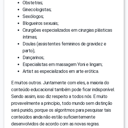
Obstetras;
Ginecologistas;
Sexólogos;
Blogueiros sexuais;
Cirurgiões especializados em cirurgias plásticas
íntimas;
Doulas (assistentes femininos de gravidez e
parto);
Dançarinos;
Especialistas em massagem Yoni e lingam;
Artist as especializados em arte erótica.
E muitos outros. Juntamente com eles, a maioria do
conteúdo educacional também pode ficar indisponível.
Sendo assim, isso diz respeito a todos nós. E muito
provavelmente a princípio, todo mundo sem distinção
será punido, porque os algoritmos para pesquisar tais
conteúdos ainda não estão suficientemente
desenvolvidos de acordo com as novas regras.