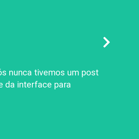
nós nunca tivemos um post
Um bom
 da interface para
várias
como u
Henrik S
Foodguide