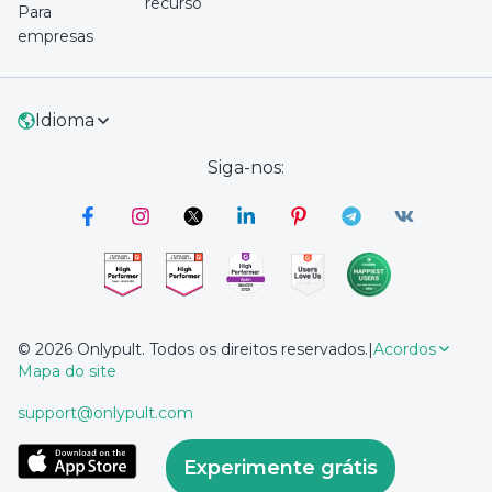
recurso
Para
empresas
Idioma
Siga-nos:
© 2026 Onlypult. Todos os direitos reservados.
|
Acordos
Mapa do site
support@onlypult.com
Experimente grátis