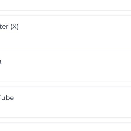
er (X)
B
Tube