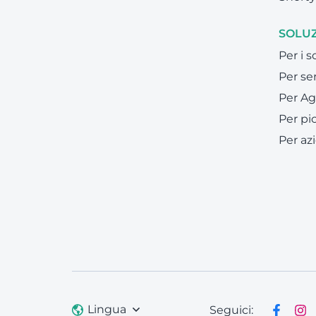
SOLUZ
Per i 
Per ser
Per Ag
Per pi
Per az
Lingua
Seguici: