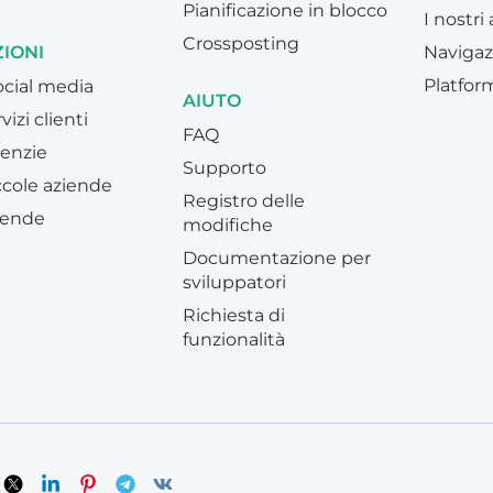
Pianificazione in blocco
I nostri
Crossposting
IONI
Navigaz
Platfor
social media
AIUTO
vizi clienti
FAQ
enzie
Supporto
ccole aziende
Registro delle
iende
modifiche
Documentazione per
sviluppatori
Richiesta di
funzionalità