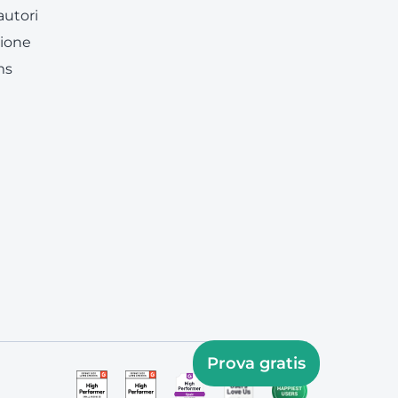
 autori
ione
ms
Prova gratis