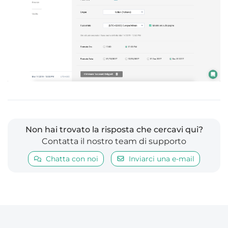
Non hai trovato la risposta che cercavi qui?
Contatta il nostro team di supporto
Chatta con noi
Inviarci una e-mail