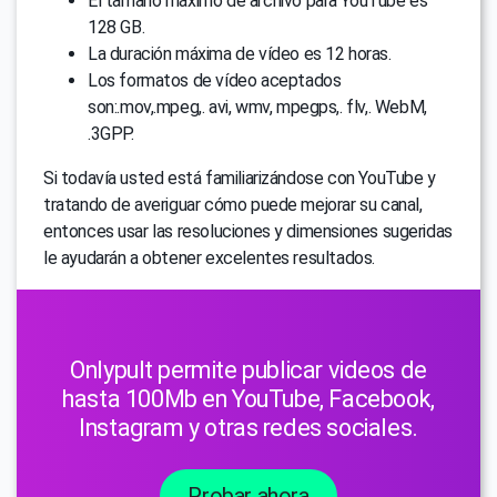
El tamaño máximo de archivo para YouTube es
128 GB.
La duración máxima de vídeo es 12 horas.
Los formatos de vídeo aceptados
son:.mov,.mpeg,. avi, wmv, mpegps,. flv,. WebM,
.3GPP.
Si todavía usted está familiarizándose con YouTube y
tratando de averiguar cómo puede mejorar su canal,
entonces usar las resoluciones y dimensiones sugeridas
le ayudarán a obtener excelentes resultados.
Onlypult permite publicar videos de
hasta 100Mb en YouTube, Facebook,
Instagram y otras redes sociales.
Probar ahora