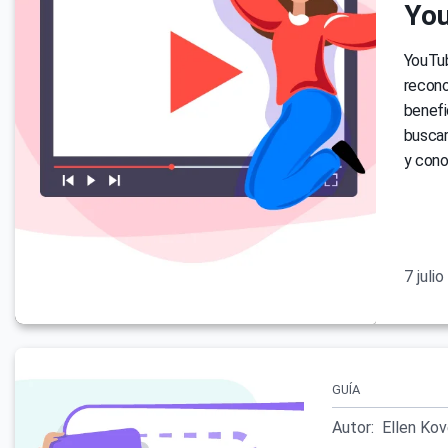
Yo
YouTub
recono
benefi
buscar
y cono
7 juli
GUÍA
Autor:
Ellen Ko