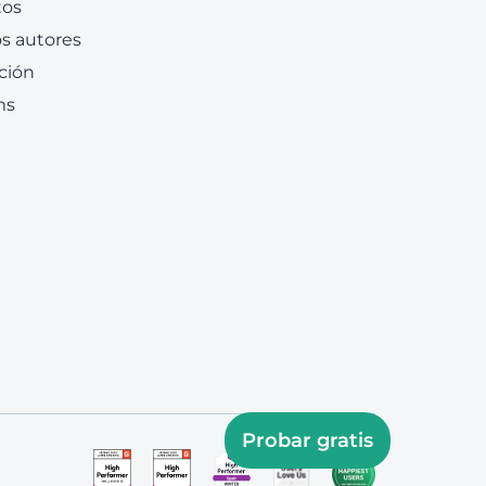
tos
s autores
ción
ms
Probar gratis