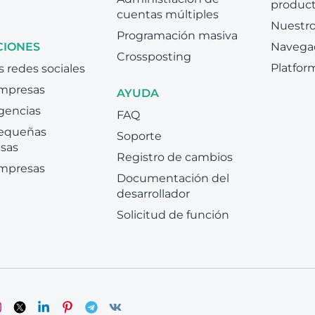
produc
cuentas múltiples
Nuestro
Programación masiva
CIONES
Navega
Crossposting
Platfor
s redes sociales
empresas
AYUDA
gencias
FAQ
pequeñas
Soporte
sas
Registro de cambios
empresas
Documentación del
desarrollador
Solicitud de función