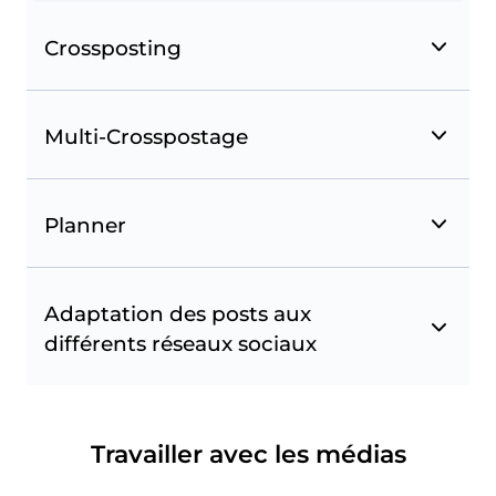
Crossposting
Multi-Crosspostage
Planner
Favoris Instagram
Suivez les comptes et les hashtags et utilisez-les
Adaptation des posts aux
pour suivre les posts à republier. Monitorez vos
différents réseaux sociaux
concurrents et inspirez-vous des comptes
sélectionnés.
Travailler avec les médias