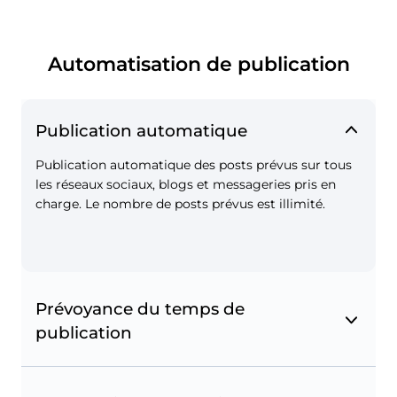
Automatisation de publication
Publication automatique
Tags d'achat Instagram
Taguez vos produits dans les publications pour
Publication automatique des posts prévus sur tous
transformer votre compte Instagram en
les réseaux sociaux, blogs et messageries pris en
boutique en ligne.
charge. Le nombre de posts prévus est illimité.
Prévoyance du temps de
publication