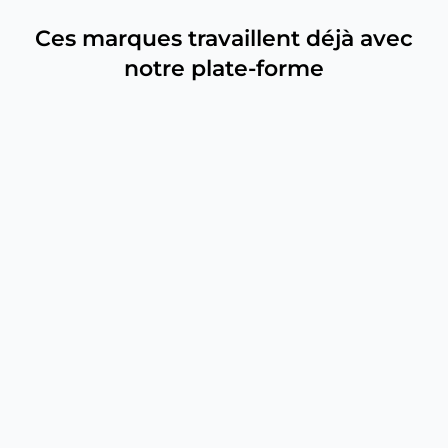
Ces marques travaillent déjà avec
notre plate-forme
Flux et commentaires Instagram
Parcourez les posts publiés sur le flux et lisez les
commentaires directement sur Onlypult.