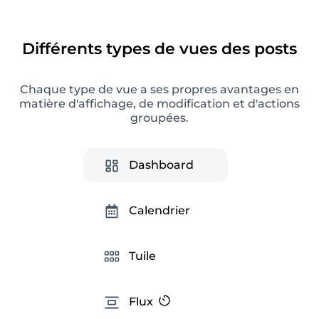
Analytique Instagram
Différents types de vues des posts
Analytique avancée des réseaux sociaux pour
obtenir des informations utiles, optimiser une
stratégie SMM et créer des rapports prêts à
Chaque type de vue a ses propres avantages en
l'emploi.
matière d'affichage, de modification et d'actions
groupées.
Dashboard
Calendrier
Tuile
Conseils Instagram
Flux
Astuces intelligentes pour améliorer votre