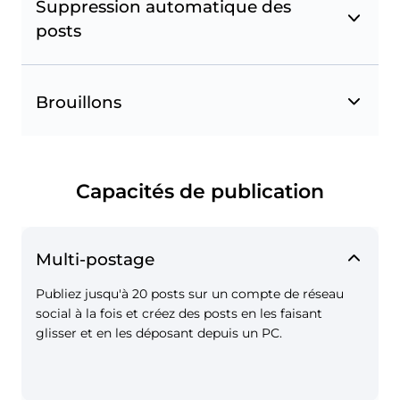
Suppression automatique des
posts
Géotags Instagram et Facebook
Taguez des lieux sur la carte lors de la création
de posts sur Instagram et Facebook et
Brouillons
sauvegardez vos géotags dans vos Favoris.
Capacités de publication
Multi-postage
Publiez jusqu'à 20 posts sur un compte de réseau
social à la fois et créez des posts en les faisant
glisser et en les déposant depuis un PC.
Mentions de page sur Instagram et Facebook
Mentionnez d'autres pages Facebook dans vos
posts.