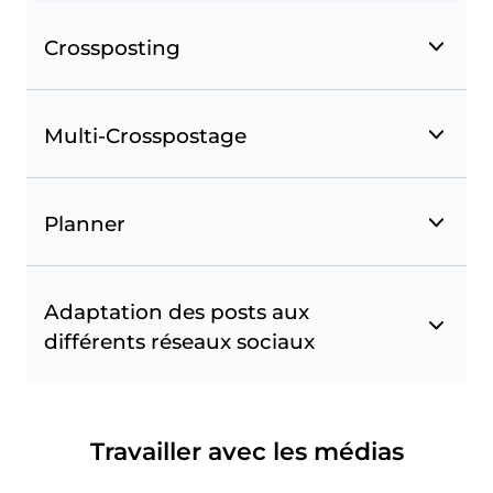
Crossposting
Multi-Crosspostage
Planner
Favoris Instagram
Suivez les comptes et les hashtags et utilisez-les
Adaptation des posts aux
pour suivre les posts à republier. Monitorez vos
différents réseaux sociaux
concurrents et inspirez-vous des comptes
sélectionnés.
Travailler avec les médias