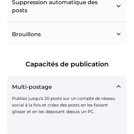
Suppression automatique des
posts
Géotags Instagram et Facebook
Taguez des lieux sur la carte lors de la création
de posts sur Instagram et Facebook et
Brouillons
sauvegardez vos géotags dans vos Favoris.
Capacités de publication
Multi-postage
Publiez jusqu'à 20 posts sur un compte de réseau
social à la fois et créez des posts en les faisant
glisser et en les déposant depuis un PC.
Mentions de page sur Instagram et Facebook
Mentionnez d'autres pages Facebook dans vos
posts.