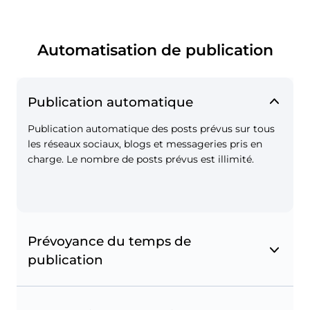
Automatisation de publication
Publication automatique
Tags d'achat Instagram
Taguez vos produits dans les publications pour
Publication automatique des posts prévus sur tous
transformer votre compte Instagram en
les réseaux sociaux, blogs et messageries pris en
boutique en ligne.
charge. Le nombre de posts prévus est illimité.
Prévoyance du temps de
publication