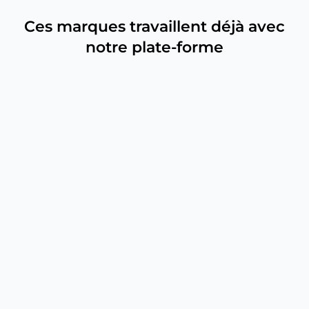
Ces marques travaillent déjà avec
notre plate-forme
Flux et commentaires Instagram
Parcourez les posts publiés sur le flux et lisez les
commentaires directement sur Onlypult.