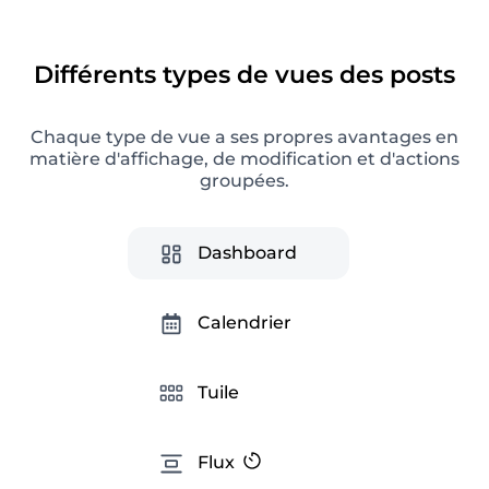
Analytique Instagram
Différents types de vues des posts
Analytique avancée des réseaux sociaux pour
obtenir des informations utiles, optimiser une
stratégie SMM et créer des rapports prêts à
Chaque type de vue a ses propres avantages en
l'emploi.
matière d'affichage, de modification et d'actions
groupées.
Dashboard
Calendrier
Tuile
Conseils Instagram
Flux
Astuces intelligentes pour améliorer votre