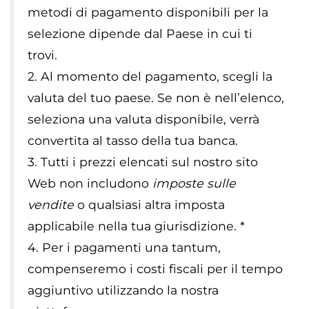
metodi di pagamento disponibili per la
selezione dipende dal Paese in cui ti
trovi.
2. Al momento del pagamento, scegli la
valuta del tuo paese. Se non è nell’elenco,
seleziona una valuta disponibile, verrà
convertita al tasso della tua banca.
3. Tutti i prezzi elencati sul nostro sito
Web non includono
imposte sulle
vendite
o qualsiasi altra imposta
applicabile nella tua giurisdizione. *
4. Per i pagamenti una tantum,
compenseremo i costi fiscali per il tempo
aggiuntivo utilizzando la nostra