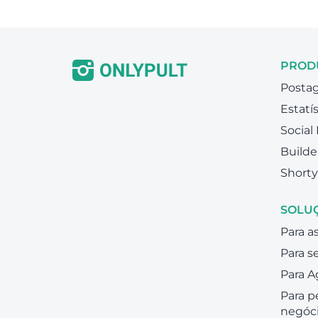
PROD
Posta
Estatís
Social
Builde
Shorty
SOLU
Para as
Para s
Para A
Para 
negóc