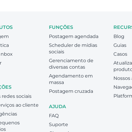
UTOS
FUNÇÕES
RECUR
gem
Postagem agendada
Blog
tica
Scheduler de mídias
Guias
sociais
 Inbox
Casos
Gerenciamento de
r
Atualiz
diversas contas
produt
Agendamento em
Nossos 
massa
ÇÕES
Navega
Postagem cruzada
Platfor
 redes sociais
erviços ao cliente
AJUDA
gências
FAQ
pequenos
Suporte
ios