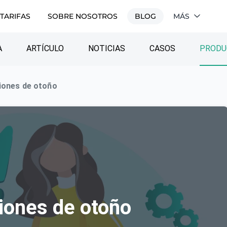
TARIFAS
SOBRE NOSOTROS
BLOG
MÁS
A
ARTÍCULO
NOTICIAS
CASOS
PRODU
iones de otoño
iones de otoño