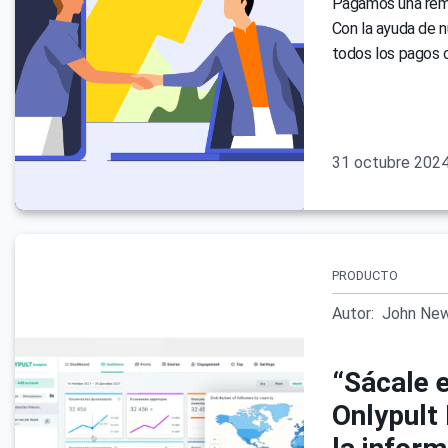
Pagamos una remu
Con la ayuda de n
todos los pagos 
31 octubre 202
PRODUCTO
Autor:
John Ne
“Sácale 
Onlypult 