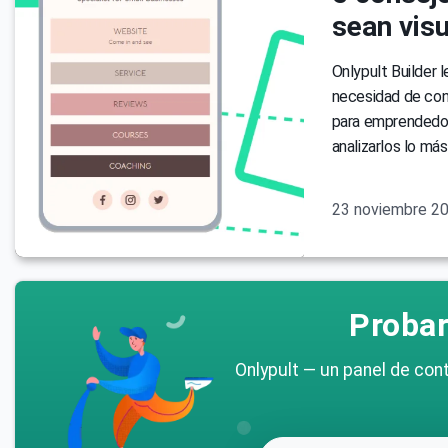
sean vis
Onlypult Builder l
necesidad de cont
para emprendedor
analizarlos lo más
23 noviembre 2
Probar
Onlypult — un panel de cont