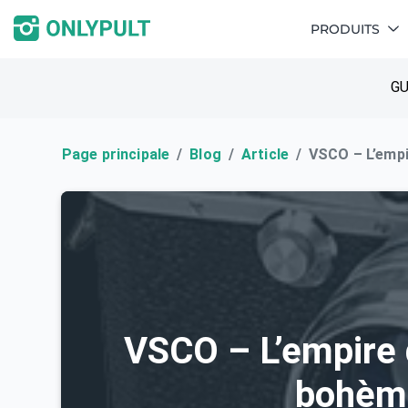
PRODUITS
GU
Page principale
Blog
Article
VSCO – L’emp
VSCO – L’empire 
bohèm