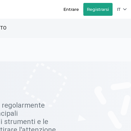
Entrare
Registrarsi
IT
TTO
i, regolarmente
ncipali
i strumenti e le
irare l'attenzione