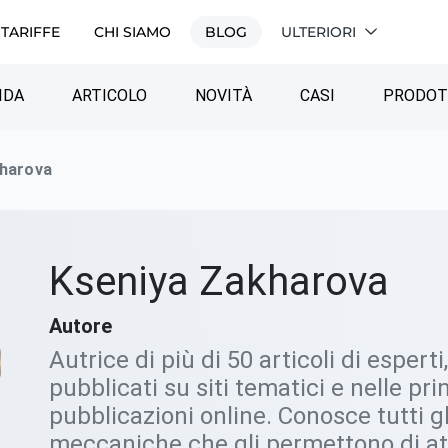
TARIFFE
CHI SIAMO
BLOG
ULTERIORI
IDA
ARTICOLO
NOVITÀ
СASI
PRODO
kharova
Kseniya Zakharova
Autore
Autrice di più di 50 articoli di espert
pubblicati su siti tematici e nelle pri
pubblicazioni online. Conosce tutti gl
meccaniche che gli permettono di att