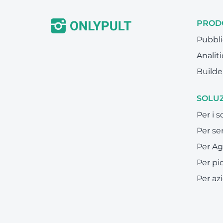
PROD
Pubbli
Analiti
Builde
SOLUZ
Per i 
Per ser
Per Ag
Per pi
Per az