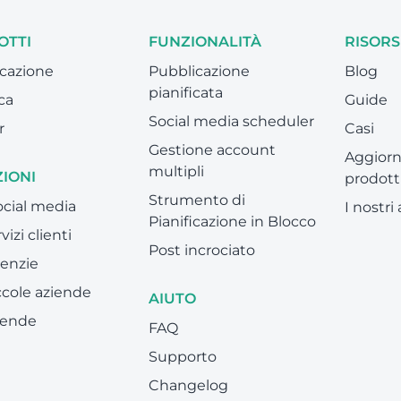
OTTI
FUNZIONALITÀ
RISORS
cazione
Pubblicazione
Blog
pianificata
ca
Guide
Social media scheduler
r
Casi
Gestione account
Aggiorn
multipli
IONI
prodott
Strumento di
social media
I nostri
Pianificazione in Blocco
vizi clienti
Post incrociato
enzie
ccole aziende
AIUTO
iende
FAQ
Supporto
Changelog