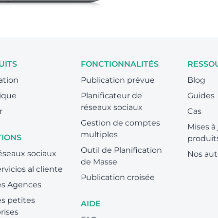
UITS
FONCTIONNALITÉS
RESSO
ation
Publication prévue
Blog
ique
Planificateur de
Guides
réseaux sociaux
r
Cas
Gestion de comptes
Mises à 
multiples
TIONS
produit
Outil de Planification
éseaux sociaux
Nos aut
de Masse
rvicios al cliente
Publication croisée
es Agences
es petites
AIDE
rises