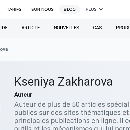
TARIFS
SUR NOUS
BLOG
PLUS
IDE
ARTICLE
NOUVELLES
CAS
PRODU
rova
Kseniya Zakharova
Auteur
Auteur de plus de 50 articles spécial
publiés sur des sites thématiques et
principales publications en ligne. Il 
outils et les mécanismes qui lui perm