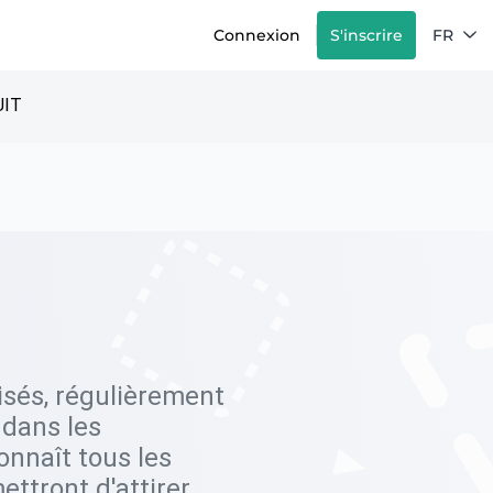
Connexion
S'inscrire
FR
IT
isés, régulièrement
 dans les
connaît tous les
ettront d'attirer