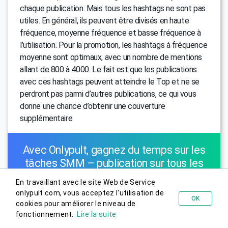
chaque publication. Mais tous les hashtags ne sont pas
utiles. En général, ils peuvent être divisés en haute
fréquence, moyenne fréquence et basse fréquence à
l’utilisation. Pour la promotion, les hashtags à fréquence
moyenne sont optimaux, avec un nombre de mentions
allant de 800 à 4000. Le fait est que les publications
avec ces hashtags peuvent atteindre le Top et ne se
perdront pas parmi d’autres publications, ce qui vous
donne une chance d’obtenir une couverture
supplémentaire.
Avec Onlypult, gagnez du temps sur les
tâches SMM – publication sur tous les
réseaux sociaux, analytique, liens
En travaillant avec le site Web de Service
multiples, pages de micro-atterrissage,
onlypult.com, vous acceptez l'utilisation de
OK
Monitoring du Web. Tout en un seul
cookies pour améliorer le niveau de
Essayer gratuitement
endroit.
fonctionnement.
Lire la suite