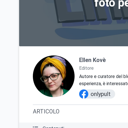
foto p
Ellen Kovè
Editore
Autore e curatore del bl
esperienza, è interessato
onlypult
ARTICOLO