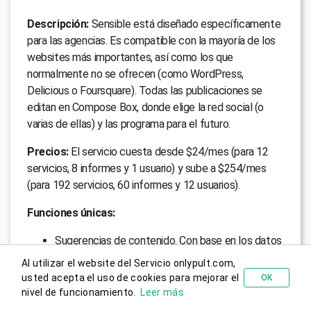
Descripción:
Sensible está diseñado específicamente
para las agencias. Es compatible con la mayoría de los
websites más importantes, así como los que
normalmente no se ofrecen (como WordPress,
Delicious o Foursquare). Todas las publicaciones se
editan en Compose Box, donde elige la red social (o
varias de ellas) y las programa para el futuro.
Precios:
El servicio cuesta desde $24/mes (para 12
servicios, 8 informes y 1 usuario) y sube a $254/mes
(para 192 servicios, 60 informes y 12 usuarios).
Funciones únicas:
Sugerencias de contenido. Con base en los datos
más recientes, identifique qué publicaciones
Al utilizar el website del Servicio onlypult.com,
probablemente funcionarán mejor en el futuro.
usted acepta el uso de cookies para mejorar el
OK
Probar gratis
Interacción con Canvas, Dropbox, Google
nivel de funcionamiento.
Leer más
Analytics y Slack. Los servicios adicionales