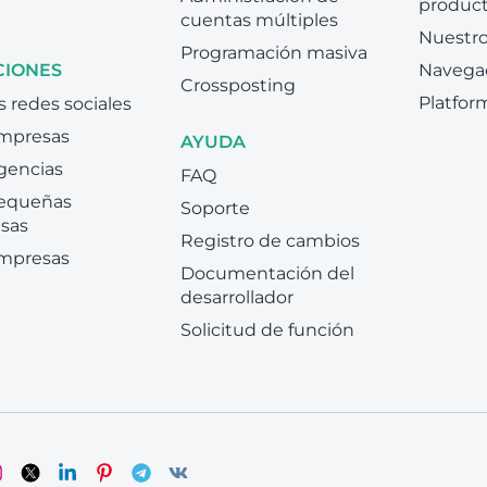
produc
cuentas múltiples
Nuestro
Programación masiva
CIONES
Navega
Crossposting
Platfor
s redes sociales
empresas
AYUDA
gencias
FAQ
pequeñas
Soporte
sas
Registro de cambios
empresas
Documentación del
desarrollador
Solicitud de función