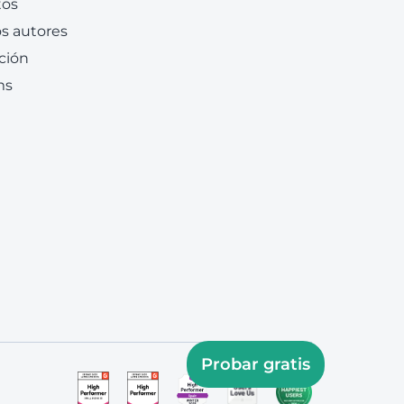
tos
s autores
ción
ms
Probar gratis