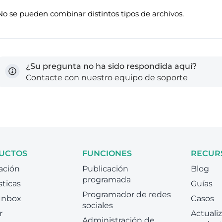
No se pueden combinar distintos tipos de archivos.
¿Su pregunta no ha sido respondida aquí?
Сontacte con nuestro equipo de soporte
UCTOS
FUNCIONES
RECUR
ación
Publicación
Blog
programada
sticas
Guías
Programador de redes
 Inbox
Casos
sociales
r
Actuali
Administración de