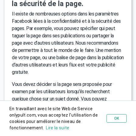
la sécurité de la page.
Il existe de nombreuses options dans les paramètres
Facebook liées à la confidentialité et à la sécurité des
pages. Par exemple, vous pouvez spécifier qui peut
taguer la page dans ses publications ou partager la
page avec d’autres utilisateurs. Nous recommandons
de permettre à tout le monde de le faire. Une mention
de votre page, ou une balise de page dans la publication
d’autres utilisateurs et leurs flux est votre publicité
gratuite.
Vous devez décider si la page sera proposée pour
examen par les utilisateurs lorsqu’ils recherchent
quelque chose sur un sujet donné. Vous pouvez
configurer un filtre de langage obscène sur votre page
En travaillant avec le site Web de Service
dans la section modérateur. Si vous souhaitez que les
onlypult.com, vous acceptez l'utilisation de
OK
utilisateurs voient les modifications apportées aux
cookies pour améliorer le niveau de
Essayer gratuitement
informations sur la page ou les modifications apportées
fonctionnement.
Lire la suite
à la photo de profil, cochez les cases appropriées dans