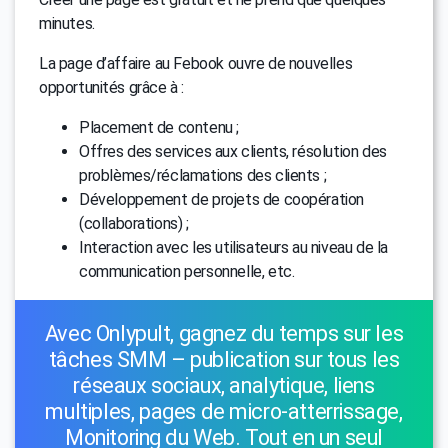
minutes.
La page d’affaire au Febook ouvre de nouvelles
opportunités grâce à :
Placement de contenu ;
Offres des services aux clients, résolution des
problèmes/réclamations des clients ;
Développement de projets de coopération
(collaborations) ;
Interaction avec les utilisateurs au niveau de la
communication personnelle, etc.
Avec Onlypult, gagnez du temps sur les
tâches SMM – publication sur tous les
réseaux sociaux, analytique, liens
multiples, pages de micro-atterrissage,
Monitoring du Web. Tout en un seul