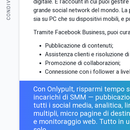
CONDIVIDERE:
digitale. È l’account in cui puoi gestir
grande social network del mondo. La p
sia su PC che su dispositivi mobili, e 
Tramite Facebook Business, puoi curare
Pubblicazione di contenuti;
Assistenza clienti e risoluzione di
Promozione di collaborazioni;
Connessione con i follower a live
Con Onlypult, risparmi tempo s
incarichi di SMM — pubbicazi
tutti i social media, analitica, l
multipli, micro pagine di desti
e monitoraggio web. Tutto in 
solo.