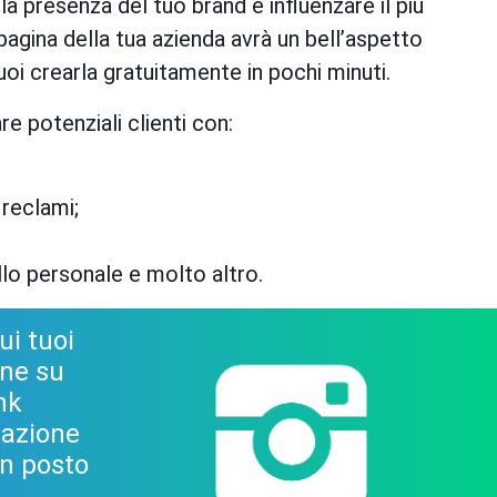
e la presenza del tuo brand e influenzare il più
agina della tua azienda avrà un bell’aspetto
puoi crearla gratuitamente in pochi minuti.
 potenziali clienti con:
 reclami;
llo personale e molto altro.
ui tuoi
one su
ink
nazione
un posto