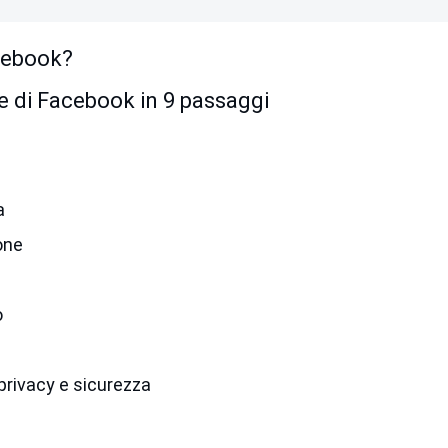
acebook?
 di Facebook in 9 passaggi
a
ione
o
 privacy e sicurezza