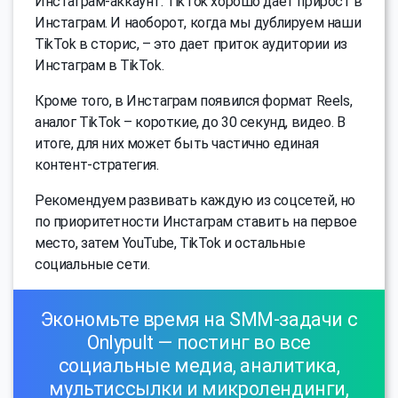
Инстаграм-аккаунт. TikTok хорошо дает прирост в
Инстаграм. И наоборот, когда мы дублируем наши
TikTok в сторис, – это дает приток аудитории из
Инстаграм в TikTok.
Кроме того, в Инстаграм появился формат Reels,
аналог TikTok – короткие, до 30 секунд, видео. В
итоге, для них может быть частично единая
контент-стратегия.
Рекомендуем развивать каждую из соцсетей, но
по приоритетности Инстаграм ставить на первое
место, затем YouTube, TikTok и остальные
социальные сети.
Экономьте время на SMM-задачи с
Onlypult — постинг во все
социальные медиа, аналитика,
мультиссылки и микролендинги,