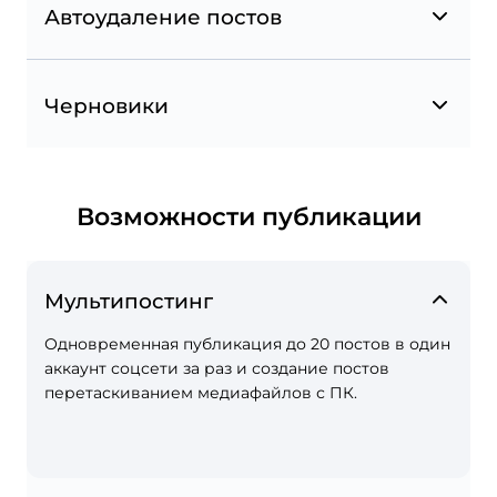
Автоудаление постов
Геометки в Instagram и Facebook
Черновики
Отмечайте места на карте при создании
постов в Instagram и Facebook и сохраняйте
свои геометки в Избранное.
Возможности публикации
Мультипостинг
Одновременная публикация до 20 постов в один
аккаунт соцсети за раз и создание постов
перетаскиванием медиафайлов с ПК.
Упоминания страниц в instagram и Facebook