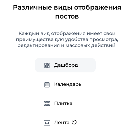
Различные виды отображения
постов
Аналитика Instagram
Каждый вид отображения имеет свои
Расширенная аналитика социальных сетей
преимущества для удобства просмотра,
для получения полезной информации,
редактирования и массовых действий.
оптимизации SMM-стратегии и создания
готовых отчетов.
Дашборд
Календарь
Плитка
Лента
Подсказки для Instagram