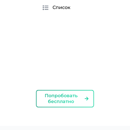
Список
Умные подсказки для улучшения
взаимодействия с Instagram, включающие
отслеживание ненормативной лексики и
слишком популярных или запрещенных
хештегов и словосочетаний
Попробовать
бесплатно
Первый комментарий в Instagram
Добавление Первого комментария при
создании Reels или обычного поста