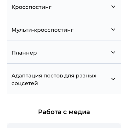
Отмечайте другие страницы Facebook в своих
Кросспостинг
публикациях.
Мульти-кросспостинг
Планнер
Адаптация постов для разных
Избранное из Instagram
соцсетей
Подписывайтесь на аккаунты и хештеги и
отслеживайте по ним публикации для
репостов. Следите за конкурентами и
вдохновляйтесь избранными аккаунтами.
Работа с медиа