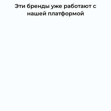
Эти бренды уже работают с
нашей платформой
Лента Instagram и комментарии
Просматривайте ленту опубликованных
постов и отвечайте на комментарии прямо в
Onlypult