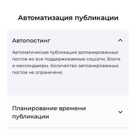
Автоматизация публикации
Автопостинг
Автоматическая публикация запланированных
постов во все поддерживаемые соцсети, блоги
Шоппинг-теги в Instagram
и мессенджеры. Количество запланированных
постов не ограничено
Отмечайте свои товары в публикации, чтобы
превратить ваш Instagram в онлайн-магазин.
Планирование времени
публикации