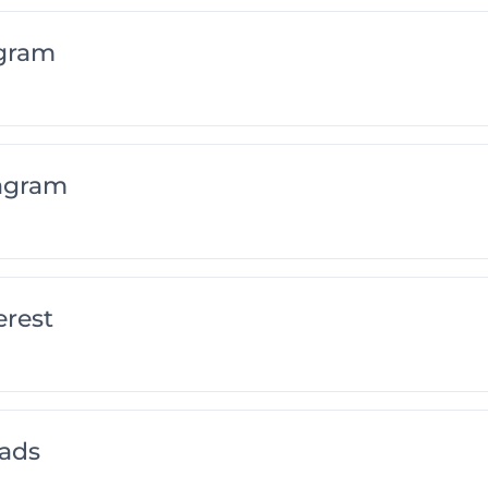
gram
agram
rest
ads