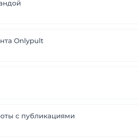
андой
нта Onlypult
оты с публикациями