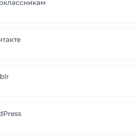
оклассникам
нтакте
blr
dPress