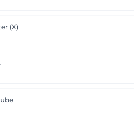
er (X)
B
Tube