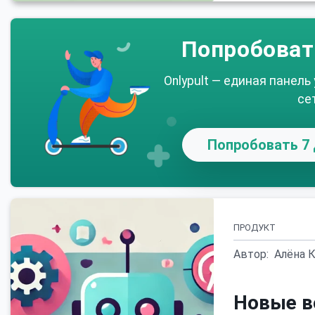
Попробоват
Onlypult — единая панель
се
Попробовать 7 
ПРОДУКТ
Автор:
Алёна 
Новые в