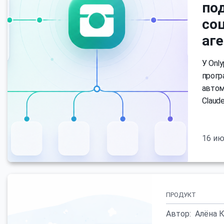
по
соц
аге
У Onl
прогр
автом
Claud
16 ию
ПРОДУКТ
Автор:
Алёна 