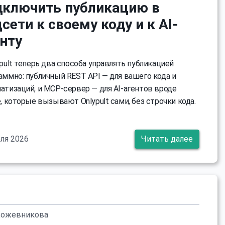
дключить публикацию в
сети к своему коду и к AI-
нту
ypult теперь два способа управлять публикацией
аммно: публичный REST API — для вашего кода и
атизаций, и MCP-сервер — для AI-агентов вроде
e, которые вызывают Onlypult сами, без строчки кода.
ля 2026
Читать далее
Кожевникова