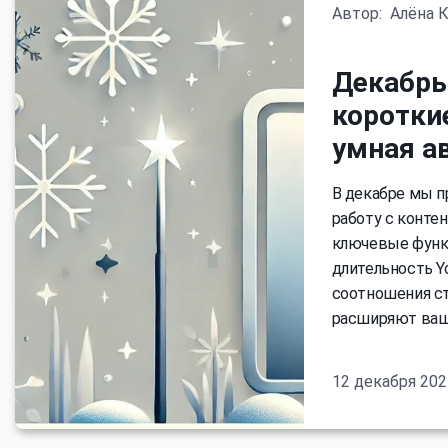
Автор:
Алёна 
Декабрь
коротки
умная а
В декабре мы п
работу с конте
ключевые функц
длительность Y
соотношения ст
расширяют ваш
12 декабря 202