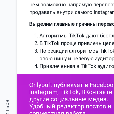
нем возможно напрямую перевест
продавать внутри самого Instagra
Выделим главные причины перево
Алгоритмы TikTok дают беспл
В TikTok проще привлечь цел
По реакции алгоритмов TikTo
свою нишу и целевую аудито
Привлеченная в TikTok аудито
Onlypult публикует в Faceboo
Instagram, TikTok, ВКонтакте
другие социальные медиа.
Удобный редактор постов и
совместная работа.