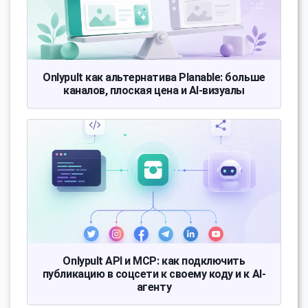
Onlypult как альтернатива Planable: больше
каналов, плоская цена и AI-визуалы
Onlypult API и MCP: как подключить
публикацию в соцсети к своему коду и к AI-
агенту