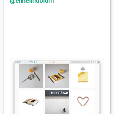
@elinelindblom