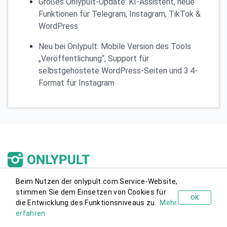
Großes Onlypult-Update: KI-Assistent, neue
Funktionen für Telegram, Instagram, TikTok &
WordPress
Neu bei Onlypult: Mobile Version des Tools
„Veröffentlichung“, Support für
selbstgehostete WordPress-Seiten und 3:4-
Format für Instagram
Beim Nutzen der onlypult.com Service-Website,
Onlypult spart Ihnen Zeit!
stimmen Sie dem Einsetzen von Cookies für
OK
die Entwicklung des Funktionsniveaus zu.
Mehr
Kostenlos probieren
Onlypult ist ein effizientes Tool für die geplante
erfahren
Veröffentlichung in sozialen Medien. Sie können Beiträge