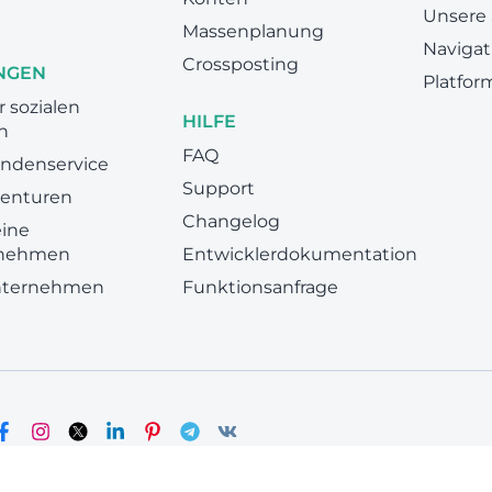
Unsere
Massenplanung
Navigat
Crossposting
NGEN
Platfor
r sozialen
HILFE
n
FAQ
undenservice
Support
genturen
Changelog
eine
nehmen
Entwicklerdokumentation
nternehmen
Funktionsanfrage