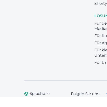
Shorty
LÖSU
Für de
Medie
Für K
Für A
Für kl
Unter
Für U
Sprache
Folgen Sie uns: