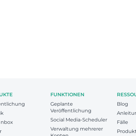
UKTE
FUNKTIONEN
RESSO
entlichung
Geplante
Blog
Veröffentlichung
ik
Anleit
Social Media-Scheduler
 Inbox
Fälle
Verwaltung mehrerer
r
Produkt
Konten