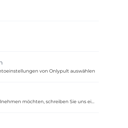
n
ntoeinstellungen von Onlypult auswählen
Wenn Sie an unserem Partnerschaftsprogramm teilnehmen möchten, schreiben Sie uns einfach! Wir werden Sie ausführlich über die Allgemeinen Geschäftsbedingungen informieren...