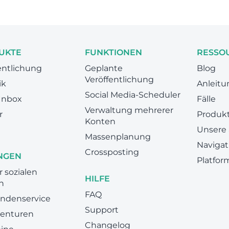
UKTE
FUNKTIONEN
RESSO
entlichung
Geplante
Blog
Veröffentlichung
ik
Anleit
Social Media-Scheduler
 Inbox
Fälle
Verwaltung mehrerer
r
Produkt
Konten
Unsere
Massenplanung
Navigat
Crossposting
NGEN
Platfor
r sozialen
HILFE
n
FAQ
undenservice
Support
genturen
Changelog