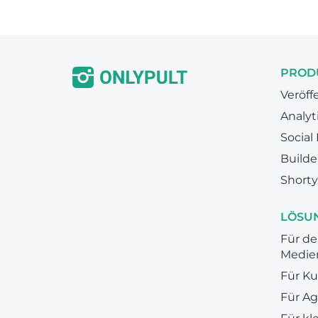
PROD
Veröff
Analyt
Social
Builde
Shorty
LÖSU
Für de
Medie
Für K
Für A