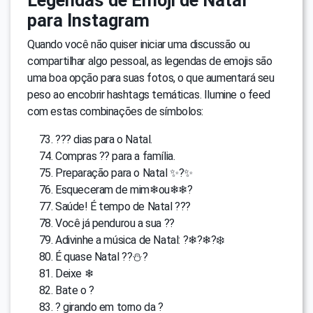
Legendas de Emoji de Natal
para Instagram
Quando você não quiser iniciar uma discussão ou
compartilhar algo pessoal, as legendas de emojis são
uma boa opção para suas fotos, o que aumentará seu
peso ao encobrir hashtags temáticas. Ilumine o feed
com estas combinações de símbolos:
??? dias para o Natal.
Compras ?? para a família.
Preparação para o Natal ✨?✨
Esqueceram de mim❄ou❄❄?
Saúde! É tempo de Natal ???
Você já pendurou a sua ??
Adivinhe a música de Natal: ?❄?❄?❄️
É quase Natal ??⛄️?
Deixe ❄
Bate o ?
? girando em torno da ?