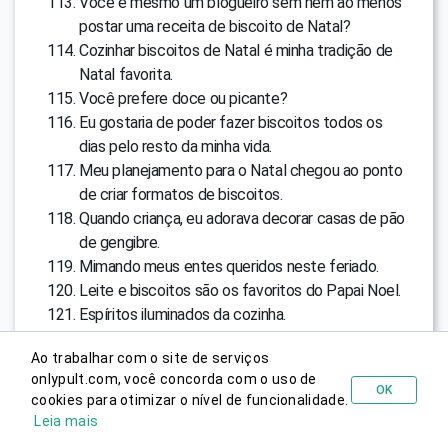
Você é mesmo um blogueiro sem nem ao menos
postar uma receita de biscoito de Natal?
Cozinhar biscoitos de Natal é minha tradição de
Natal favorita.
Você prefere doce ou picante?
Eu gostaria de poder fazer biscoitos todos os
dias pelo resto da minha vida.
Meu planejamento para o Natal chegou ao ponto
de criar formatos de biscoitos.
Quando criança, eu adorava decorar casas de pão
de gengibre.
Mimando meus entes queridos neste feriado.
Leite e biscoitos são os favoritos do Papai Noel.
Espíritos iluminados da cozinha.
Não é Natal sem biscoitos.
Ao trabalhar com o site de serviços
Legendas de árvore de Natal
onlypult.com, você concorda com o uso de
OK
cookies para otimizar o nível de funcionalidade.
Testar gratuitamente
Ao escolher uma árvore, lembre-se de que a maioria das
Leia mais
árvores de Natal artificiais não são recicláveis. Cortá-las