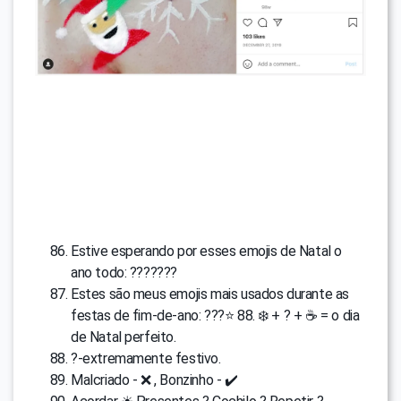
Estive esperando por esses emojis de Natal o
ano todo: ???????
Estes são meus emojis mais usados ​​durante as
festas de fim-de-ano: ???⭐️ 8️8. ❄️ + ? + ☕️ = o dia
de Natal perfeito.
?-extremamente festivo.
Malcriado - ❌ , Bonzinho - ✔️