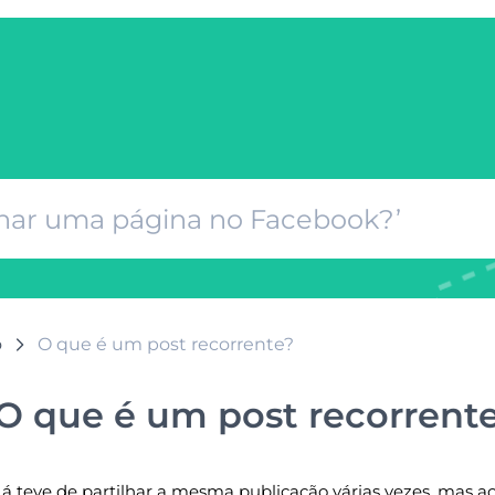
o
O que é um post recorrente?
O que é um post recorrent
Já teve de partilhar a mesma publicação várias vezes, mas 