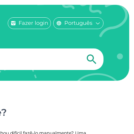
Fazer login
Português
e?
achou difícil fazê-lo manualmente? Uma