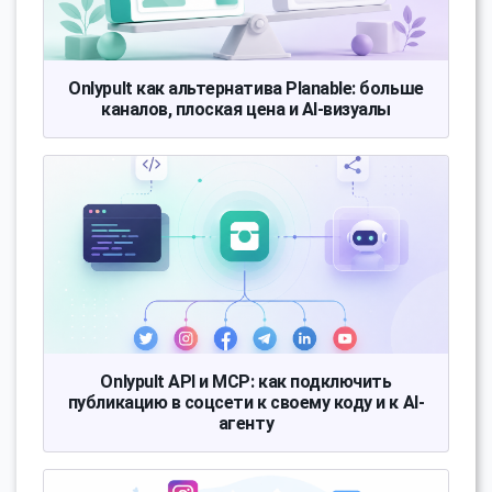
Onlypult как альтернатива Planable: больше
каналов, плоская цена и AI-визуалы
Onlypult API и MCP: как подключить
публикацию в соцсети к своему коду и к AI-
агенту