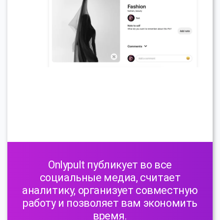
Onlypult публикует во все
социальные медиа, считает
аналитику, организует совместную
работу и позволяет вам экономить
время.