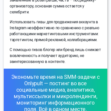
заявленные в розыгрыше, часть — посреднику-
организатору, основная сумма остается у
селебрити.
Использовать гивы для продвижения аккаунта в
Instagram неэффективно по сравнению с реально
работающими маркетинговыми инструментами:
таргетингом, прямой рекламой, коллаборациями.
С помощью гивов блогер или бренд лишь снижает
вовлеченность и получает аудиторию, не
заинтересованную в контенте.
Экономьте время на SMM-задачи с
Onlypult — постинг во все
социальные медиа, аналитика,
мультиссылки и микролендинги,
мониторинг информационного
поля. Всё в одном месте.