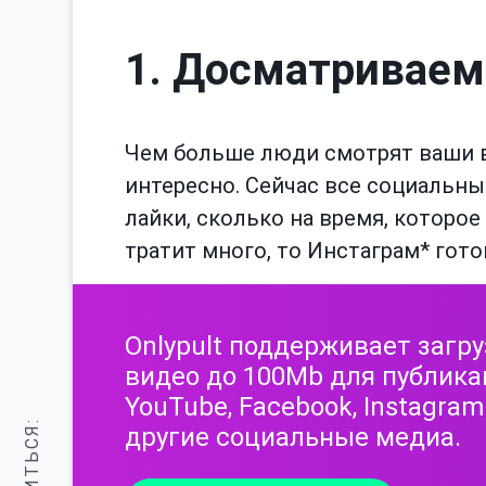
1. Досматриваем
Чем больше люди смотрят ваши в
интересно. Сейчас все социальны
лайки, сколько на время, которое
тратит много, то Инстаграм* гот
Onlypult поддерживает загру
видео до 100Mb для публика
YouTube, Facebook, Instagram
другие социальные медиа.