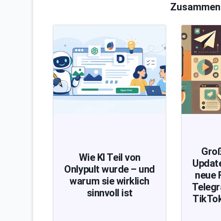
Zusammenh
Groß
Wie KI Teil von
Update
Onlypult wurde – und
neue 
warum sie wirklich
Telegr
sinnvoll ist
TikTo