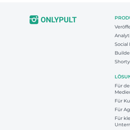
PROD
Veröff
Analyt
Social
Builde
Shorty
LÖSU
Für de
Medie
Für K
Für A
Für kl
Unter