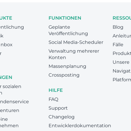
UKTE
FUNKTIONEN
RESSO
entlichung
Geplante
Blog
Veröffentlichung
ik
Anleit
Social Media-Scheduler
 Inbox
Fälle
Verwaltung mehrerer
r
Produkt
Konten
Unsere
Massenplanung
Navigat
Crossposting
NGEN
Platfor
r sozialen
HILFE
n
FAQ
undenservice
Support
genturen
Changelog
eine
nehmen
Entwicklerdokumentation