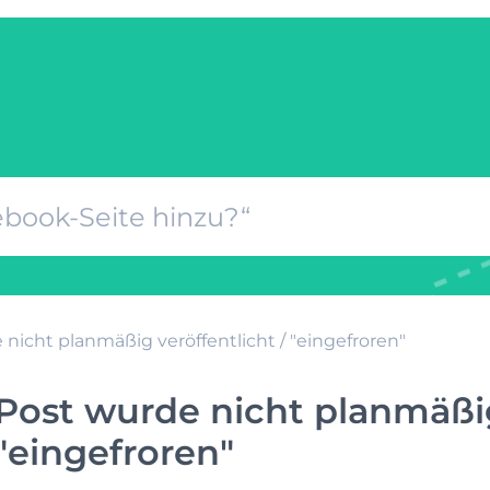
nicht planmäßig veröffentlicht / "eingefroren"
Post wurde nicht planmäßig
"eingefroren"