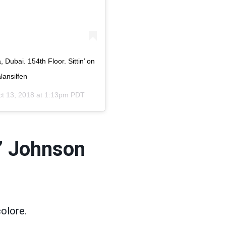
 Dubai. 154th Floor. Sittin’ on
lansilfen
t 13, 2018 at 1:13pm PDT
’ Johnson
colore.