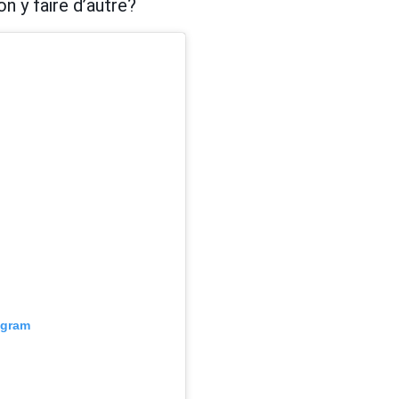
n y faire d’autre?
agram