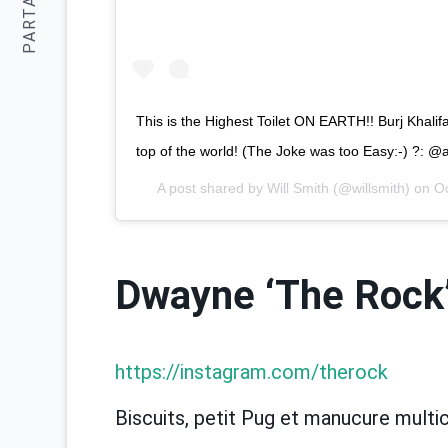
PARTAGER:
This is the Highest Toilet ON EARTH!! Burj Khalifa,
top of the world! (The Joke was too Easy:-) ?: @a
A post shared by
Will Smith
(@willsmith) on
Oc
Dwayne ‘The Rock
https://instagram.com/therock
Biscuits, petit Pug et manucure multi