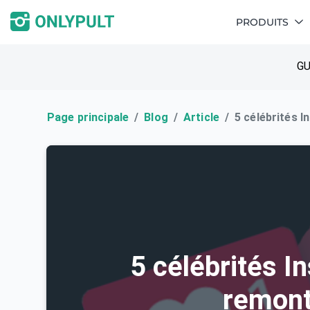
PRODUITS
GU
Page principale
Blog
Article
5 célébrités 
5 célébrités I
remont