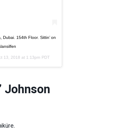
 Dubai. 154th Floor. Sittin’ on
lansilfen
t 13, 2018 at 1:13pm PDT
’ Johnson
iküre.