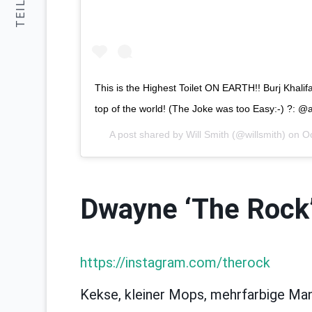
TEILEN:
This is the Highest Toilet ON EARTH!! Burj Khalifa,
top of the world! (The Joke was too Easy:-) ?: @a
A post shared by
Will Smith
(@willsmith) on
Oc
Dwayne ‘The Rock
https://instagram.com/therock
Kekse, kleiner Mops, mehrfarbige Man