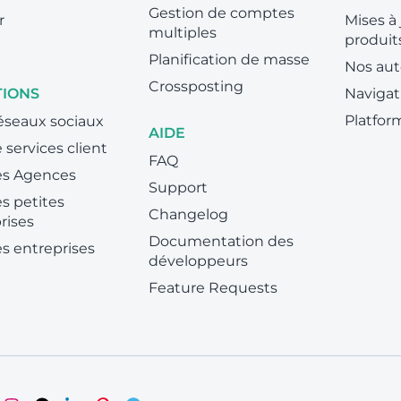
Gestion de comptes
r
Mises à 
multiples
produit
Planification de masse
Nos aut
Crossposting
TIONS
Navigat
Platfor
éseaux sociaux
AIDE
 services client
FAQ
es Agences
Support
es petites
Changelog
rises
Documentation des
es entreprises
développeurs
Feature Requests