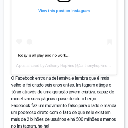
View this post on Instagram
Today is all play and no work…
A post shared by
Anthony Hopkins
(@anthonyhopkins) on
Apr 24,
O Facebook entra na defensiva e lembra que é mais
velho e foi criado seis anos antes. Instagram atinge o
tórax através de uma geração jovem criativa, capaz de
monetizar suas páginas quase desde o berço.
Facebook faz um movimento falso para o lado e manda
um poderoso direto com o fato de que nele existem
mais de 2 bilhões de usuários e há 500 milhões a menos
no Instagram, ha-ha!