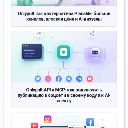
Onlypult как альтернатива Planable: больше
каналов, плоская цена и AI-визуалы
Onlypult API и MCP: как подключить
публикацию в соцсети к своему коду и к AI-
агенту