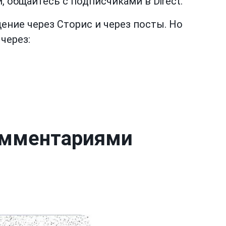
 общайтесь с подписчиками в Direct.
ние через Сторис и через посты. Но
через:
комментариями