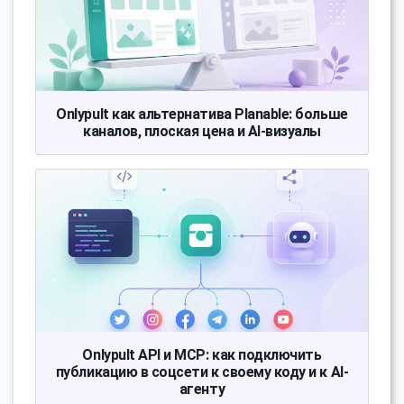
Onlypult как альтернатива Planable: больше
каналов, плоская цена и AI-визуалы
Onlypult API и MCP: как подключить
публикацию в соцсети к своему коду и к AI-
агенту