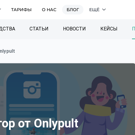
ТАРИФЫ
О НАС
БЛОГ
ЕЩЁ
ДСТВА
СТАТЬИ
НОВОСТИ
КЕЙСЫ
lypult
ор от Onlypult